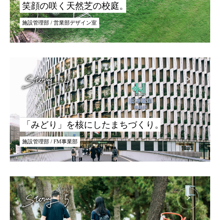
笑顔の咲く天然芝の校庭。
施設管理部 / 営業部デザイン室
「みどり」を核にしたまちづくり。
施設管理部 / FM事業部