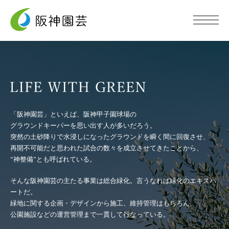
トップページ
阪神園芸について
「阪神園芸」といえば、阪神甲子園球場の
グラウンドキーパーを思い出す人が多いだろう。
事業内容
突然の土砂降りで水浸しになったグラウンドを瞬く間に回復させ、
再開不可能だと思われた試合の数々を成立させてきたことから、
“神整備”とも呼ばれている。
施工事例
そんな阪神園芸の主たる事業は総合緑化。言うなれば緑化のエキスパ
ートだ。
採用情報
緑地に関する企画・デザインから施工、維持管理はもちろん、
公園施設などの運営管理まで一貫して行なっている。