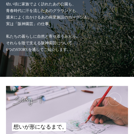
新着情報
幼い頃に家族でよく訪れたあの公園も、
青春時代に汗を流したあのグラウンドも、
週末によく出かけるあの商業施設のガーデンも、
お問い合わせ
実は「阪神園芸」の仕事。
私たちの暮らしに自然と寄り添うみどり。
それらを陰で支える阪神園芸について
本社
6つのSTORYを通してご紹介します。
ギフト申込書
想いが形になるまで。
法人ギフト用胡蝶蘭
ギフト用観葉植物