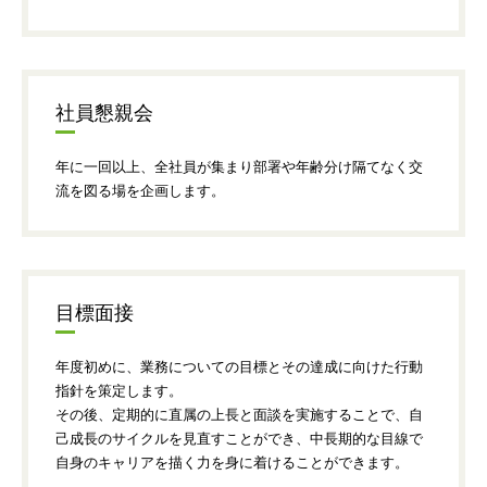
ギフト用フラワー
ギフト用スタンド花
プライバシーポリシー
社員懇親会
ソーシャルメディア規約
年に一回以上、全社員が集まり部署や年齢分け隔てなく交
流を図る場を企画します。
目標面接
年度初めに、業務についての目標とその達成に向けた行動
指針を策定します。
その後、定期的に直属の上長と面談を実施することで、自
己成長のサイクルを見直すことができ、中長期的な目線で
自身のキャリアを描く力を身に着けることができます。