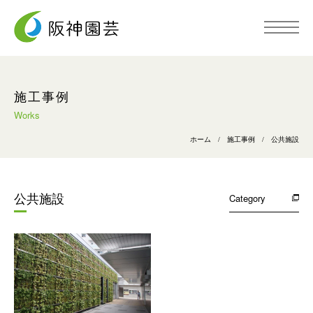
トップページ
施工事例
Works
阪神園芸について
ホーム
/
施工事例
/
公共施設
事業内容
Category
公共施設
施工事例
採用情報