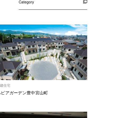
CLOSE
CLOSE
Category
CLOSE
建住宅
ハピアガーデン豊中宮山町