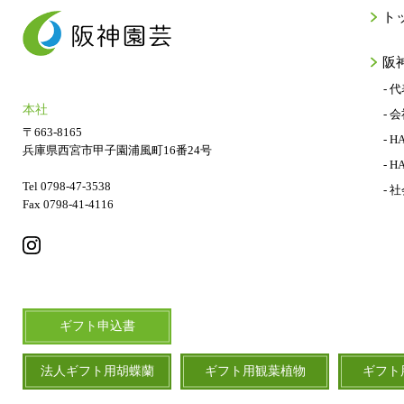
ト
阪
- 
本社
- 
〒663-8165
- H
兵庫県西宮市甲子園浦風町16番24号
- H
Tel 0798-47-3538
- 
Fax 0798-41-4116
ギフト申込書
法人ギフト用胡蝶蘭
ギフト用観葉植物
ギフト