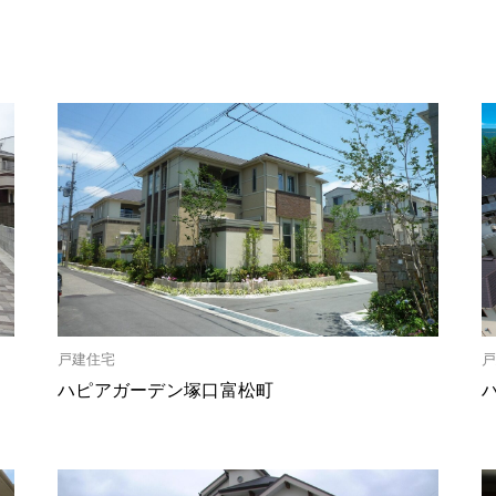
戸建住宅
戸
ハピアガーデン塚口富松町