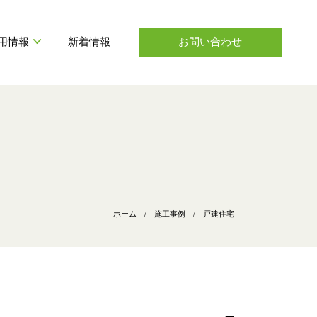
用情報
新着情報
お問い合わせ
ANSHIN ENGEI STORY
室内緑化
プロジェクト座談会
社会貢献活動
緑地維持管理
インタビュー
ホーム
/
施工事例
/
戸建住宅