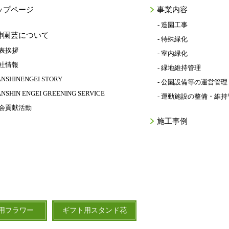
ップページ
事業内容
- 造園工事
神園芸について
- 特殊緑化
代表挨拶
- 室内緑化
会社情報
- 緑地維持管理
ANSHINENGEI STORY
- 公園設備等の運営管理
ANSHIN ENGEI GREENING SERVICE
- 運動施設の整備・維持
社会貢献活動
施工事例
用フラワー
ギフト用スタンド花