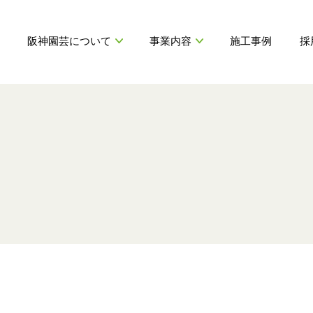
阪神園芸について
事業内容
施工事例
採
代表挨拶
造園工事
募集要項
会社情報
特殊緑化
仕事内容紹介
H
HANSHIN ENGEI GREENING
公園設備等の運営管理
制度・環境
運動施設の整備・維持管理
SERVICE