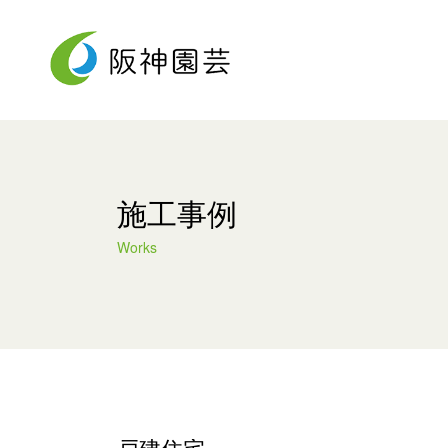
阪神園芸について
事業内容
採用情報
About Us
Service
Recruit
施工事例
Works