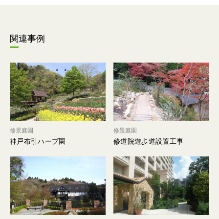
関連事例
修景庭園
修景庭園
神戸布引ハーブ園
修道院遊歩道設置工事