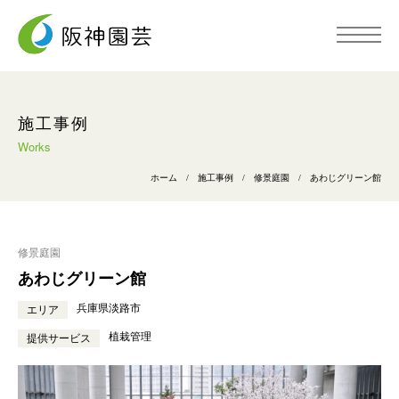
トップページ
施工事例
Works
阪神園芸について
ホーム
/
施工事例
/
修景庭園
/
あわじグリーン館
事業内容
修景庭園
あわじグリーン館
施工事例
兵庫県淡路市
エリア
植栽管理
提供サービス
採用情報