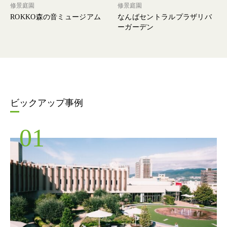
修景庭園
修景庭園
ROKKO森の音ミュージアム
なんばセントラルプラザリバ
ーガーデン
ビックアップ事例
01