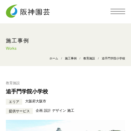
トップページ
施工事例
Works
阪神園芸について
ホーム
/
施工事例
/
教育施設
/
追手門学院小学校
事業内容
教育施設
追手門学院小学校
施工事例
大阪府大阪市
エリア
企画
設計
デザイン
施工
提供サービス
採用情報