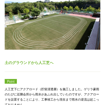
新着情報
お問い合わせ
本社
土のグラウンドから人工芝へ
Point
ギフト申込書
人工芝下にアクアロード（貯留浸透層）を施工しました。ゲリラ豪雨
のたびに近隣会所から雨水があふれ出していたのですが、アクアロー
ドを設置することにより、工事竣工から現在まで雨水の逆流は起こっ
法人ギフト用胡蝶蘭
ギフト用観葉植物
ておりません。