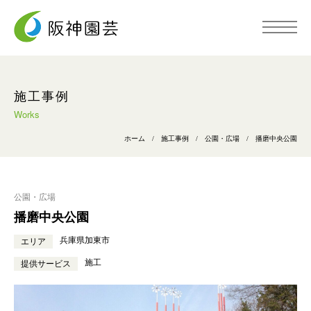
トップページ
施工事例
Works
阪神園芸について
ホーム
/
施工事例
/
公園・広場
/
播磨中央公園
事業内容
公園・広場
播磨中央公園
施工事例
兵庫県加東市
エリア
施工
提供サービス
採用情報