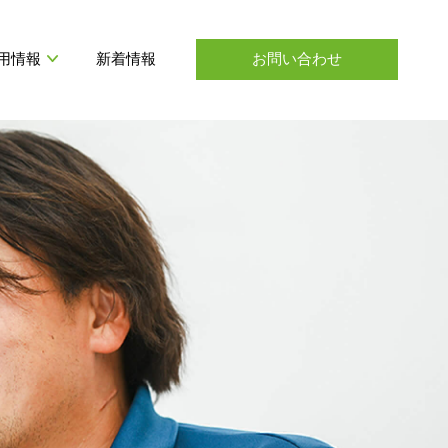
用情報
新着情報
お問い合わせ
ANSHIN ENGEI STORY
室内緑化
プロジェクト座談会
社会貢献活動
緑地維持管理
インタビュー