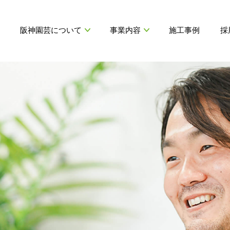
阪神園芸について
事業内容
施工事例
採
代表挨拶
造園工事
募集要項
会社情報
特殊緑化
仕事内容紹介
H
HANSHIN ENGEI GREENING
公園設備等の運営管理
制度・環境
運動施設の整備・維持管理
SERVICE