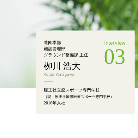
一覧をみる
一覧をみる
一覧をみる
Interview
造園本部
03
施設管理部
グラウンド整備課 主任
栁川 浩大
Kouta Yanagawa
履正社医療スポーツ専門学校
（現・履正社国際医療スポーツ専門学校）
2016年入社