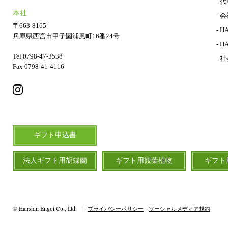
- 
本社
- 
〒663-8165
- H
兵庫県西宮市甲子園浦風町16番24号
- H
Tel 0798-47-3538
- 
Fax 0798-41-4116
ギフト申込書
法人ギフト用胡蝶蘭
ギフト用観葉植物
ギフト
© Hanshin Engei Co., Ltd.
プライバシーポリシー
ソーシャルメディア規約