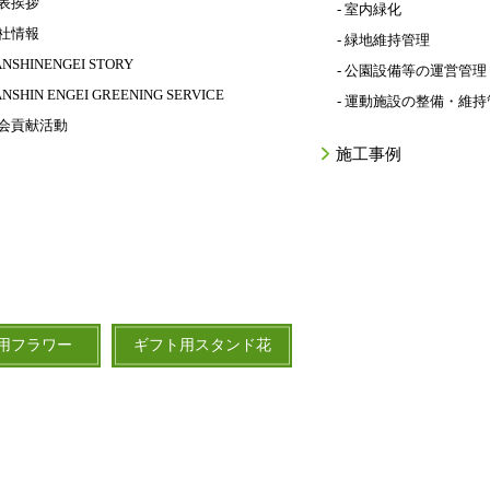
代表挨拶
- 室内緑化
会社情報
- 緑地維持管理
ANSHINENGEI STORY
- 公園設備等の運営管理
ANSHIN ENGEI GREENING SERVICE
- 運動施設の整備・維持
社会貢献活動
施工事例
用フラワー
ギフト用スタンド花