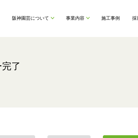
阪神園芸について
事業内容
施工事例
採
代表挨拶
造園工事
募集要項
会社情報
特殊緑化
仕事内容紹介
H
ー完了
HANSHIN ENGEI GREENING
公園設備等の運営管理
制度・環境
運動施設の整備・維持管理
SERVICE