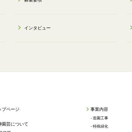
募集要項
インタビュー
ップページ
事業内容
- 造園工事
神園芸について
- 特殊緑化