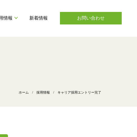
用情報
新着情報
お問い合わせ
ANSHIN ENGEI STORY
室内緑化
プロジェクト座談会
社会貢献活動
緑地維持管理
インタビュー
ホーム
/
採用情報
/
キャリア採用エントリー完了