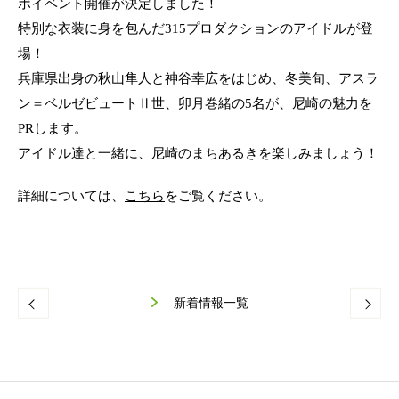
ボイベント開催が決定しました！
新着情報
特別な衣装に身を包んだ315プロダクションのアイドルが登
場！
お問い合わせ
兵庫県出身の秋山隼人と神谷幸広をはじめ、冬美旬、アスラ
ン＝ベルゼビュートⅡ世、卯月巻緒の5名が、尼崎の魅力を
PRします。
本社
アイドル達と一緒に、尼崎のまちあるきを楽しみましょう！
詳細については、
こちら
をご覧ください。
新着情報一覧
ギフト申込書
法人ギフト用胡蝶蘭
ギフト用観葉植物