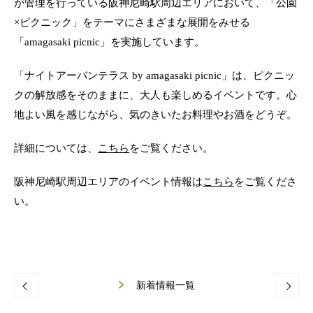
が管理を行っている阪神尼崎駅周辺エリアにおいて、「公園
新着情報
×ピクニック」をテーマにさまざまな展開をみせる
「amagasaki picnic」を実施しています。
お問い合わせ
「ナイトアーバンテラス by amagasaki picnic」は、ピクニッ
クの解放感をそのままに、大人も楽しめるイベントです。心
本社
地よい風を感じながら、気のきいたお料理やお酒をどうぞ。
詳細については、
こちら
をご覧ください。
阪神尼崎駅周辺エリアのイベント情報は
こちら
をご覧くださ
い。
ギフト申込書
新着情報一覧
法人ギフト用胡蝶蘭
ギフト用観葉植物