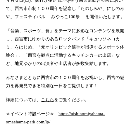
４月６日(日)、弊社が指定管理を担う西宮浜総合公園におい
新着情報
て、西宮市市制１００周年を記念し「たのしみや、にしのみ
や」フェスティバル －みやっこ100祭－ を開催いたします。
お問い合わせ
「音楽、スポーツ、食」をテーマに多彩なコンテンツを展開
し、西宮市にゆかりのあるロックバンド「キュウソネコカ
ミ」をはじめ、「元オリンピック選手が指導するスポーツ体
本社
験会」、「西宮を拠点に活動するキッチンカーの出店」な
ど、地元ゆかりの出演者や出店者が多数集結します。
みなさまとともに西宮市の１００周年をお祝いし、西宮の魅
力を再発見できる特別な一日をご提供します！
詳細については、
こちら
をご覧ください。
ギフト申込書
≪イベント特設ページ≫
https://nishinomiyahama-
omaehama-park.com/lp/
法人ギフト用胡蝶蘭
ギフト用観葉植物