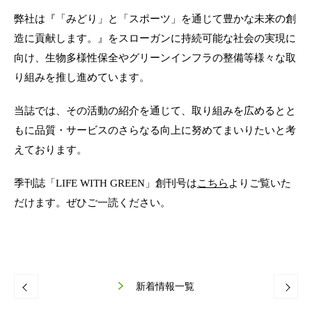
新着情報
弊社は『「みどり」と「スポーツ」を通じて豊かな未来の創
造に貢献します。』をスローガンに持続可能な社会の実現に
お問い合わせ
向け、生物多様性保全やグリーンインフラの整備等様々な取
り組みを推し進めています。
当誌では、その活動の紹介を通じて、取り組みを広めるとと
本社
もに品質・サービスのさらなる向上に努めてまいりたいと考
えております。
季刊誌「LIFE WITH GREEN」創刊号は
こちら
よりご覧いた
だけます。ぜひご一読ください。
ギフト申込書
新着情報一覧
法人ギフト用胡蝶蘭
ギフト用観葉植物